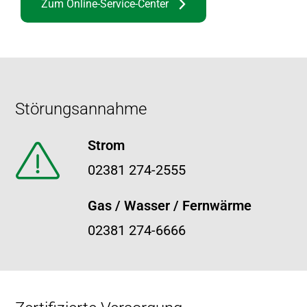
Zum Online-Service-Center
Footer
Störungsannahme
Strom
02381 274-2555
Gas / Wasser / Fernwärme
02381 274-6666