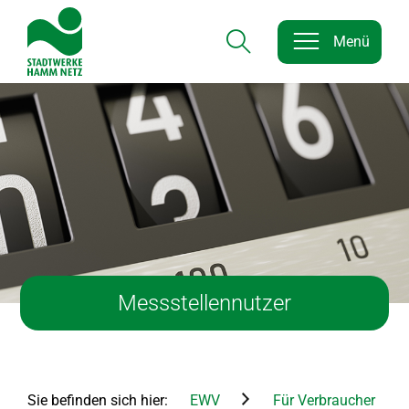
Menü
Hauptnavigation
Hauptnavigation
Inhalt
Messstellennutzer
Sie befinden sich hier:
EWV
Für Verbraucher