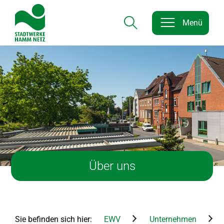
Menü
Hauptnavigation
Hauptnavigation
Inhalt
Über uns
Sie befinden sich hier:
EWV
Unternehmen