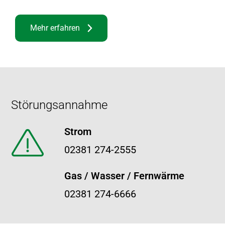
Mehr erfahren
Footer
Störungsannahme
Strom
02381 274-2555
Gas / Wasser / Fernwärme
02381 274-6666