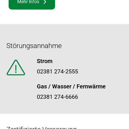
Mehr Infos
Footer
Störungsannahme
Strom
02381 274-2555
Gas / Wasser / Fernwärme
02381 274-6666