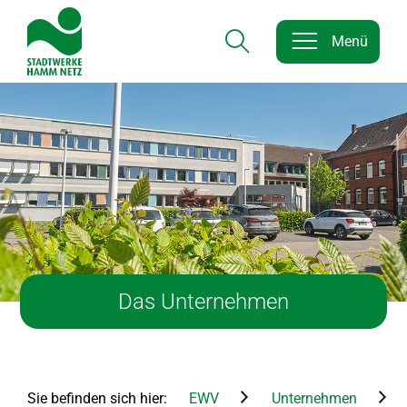
Menü
Hauptnavigation
Hauptnavigation
Inhalt
Das Unternehmen
Sie befinden sich hier:
EWV
Unternehmen